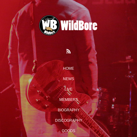
HOME
NEWS
LIVE
MEMBERS
BIOGRAPHY
DISCOGRAPHY
GOODS